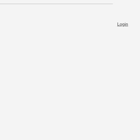
Login