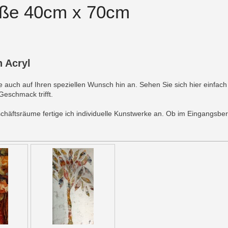
öße 40cm x 70cm
 Acryl
te auch auf Ihren speziellen Wunsch hin an. Sehen Sie sich hier einfach 
eschmack trifft.
schäftsräume fertige ich individuelle Kunstwerke an. Ob im Eingangsb