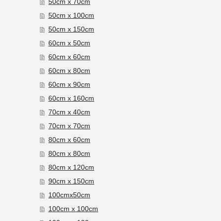
50cm x 70cm
50cm x 100cm
50cm x 150cm
60cm x 50cm
60cm x 60cm
60cm x 80cm
60cm x 90cm
60cm x 160cm
70cm x 40cm
70cm x 70cm
80cm x 60cm
80cm x 80cm
80cm x 120cm
90cm x 150cm
100cmx50cm
100cm x 100cm